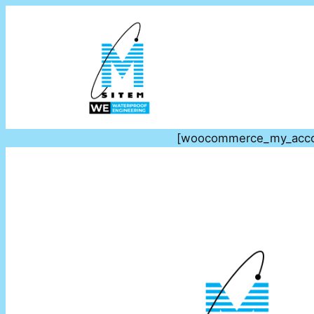
[woocommerce_my_acco